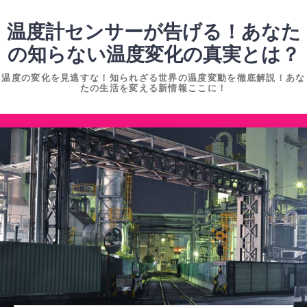
コ
ン
温度計センサーが告げる！あなた
テ
の知らない温度変化の真実とは？
ン
温度の変化を見逃すな！知られざる世界の温度変動を徹底解説！あな
ツ
たの生活を変える新情報ここに！
へ
ス
コ
キ
ン
ッ
テ
プ
ン
ツ
へ
ス
キ
ッ
プ