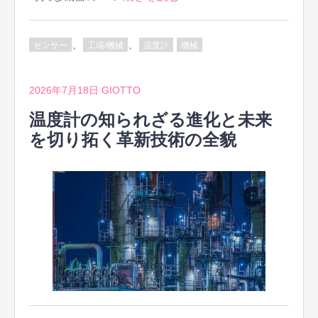
、
、
センサー
工場/機械
温度計
機械
2026年7月18日
GIOTTO
温度計の知られざる進化と未来
を切り拓く革新技術の全貌