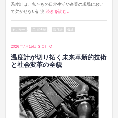
温度計は、私たちの日常生活や産業の現場におい
て欠かせない計測
続きを読む…
、
、
センサー
工場/機械
温度計
機械
2026年7月15日
GIOTTO
温度計が切り拓く未来革新的技術
と社会変革の全貌