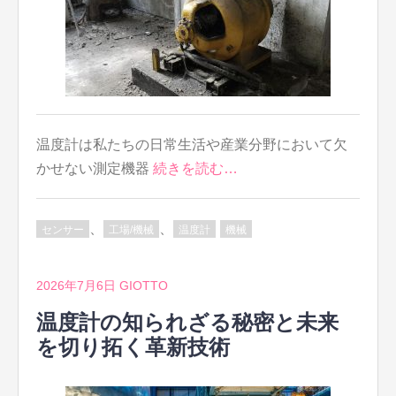
温度計は私たちの日常生活や産業分野において欠
かせない測定機器
続きを読む…
、
、
センサー
工場/機械
温度計
機械
2026年7月6日
GIOTTO
温度計の知られざる秘密と未来
を切り拓く革新技術