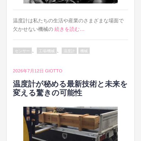
温度計は私たちの生活や産業のさまざまな場面で
欠かせない機械の
続きを読む…
、
、
センサー
工場/機械
温度計
機械
2026年7月12日
GIOTTO
温度計が秘める最新技術と未来を
変える驚きの可能性