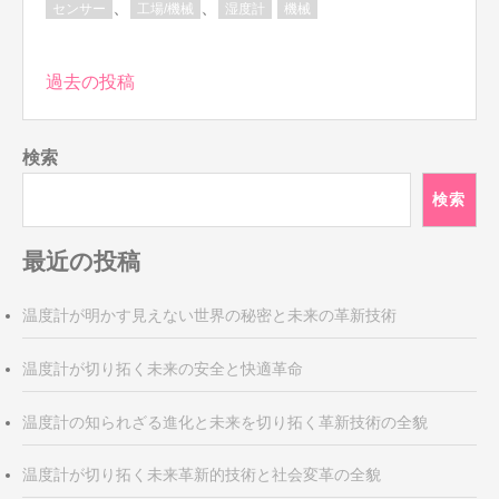
、
、
センサー
工場/機械
湿度計
機械
投
過去の投稿
稿
ナ
検索
ビ
ゲ
検索
ー
シ
最近の投稿
ョ
ン
温度計が明かす見えない世界の秘密と未来の革新技術
温度計が切り拓く未来の安全と快適革命
温度計の知られざる進化と未来を切り拓く革新技術の全貌
温度計が切り拓く未来革新的技術と社会変革の全貌