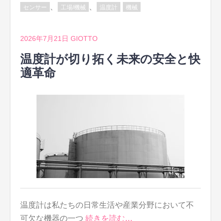
、
、
センサー
工場/機械
温度計
機械
2026年7月21日
GIOTTO
温度計が切り拓く未来の安全と快
適革命
温度計は私たちの日常生活や産業分野において不
可欠な機器の一つ
続きを読む…