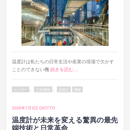
温度計は私たちの日常生活や産業の現場で欠かす
ことのできない機
続きを読む…
、
、
センサー
工場/機械
温度計
機械
2026年7月3日
GIOTTO
温度計が未来を変える驚異の最先
端技術と日常革命