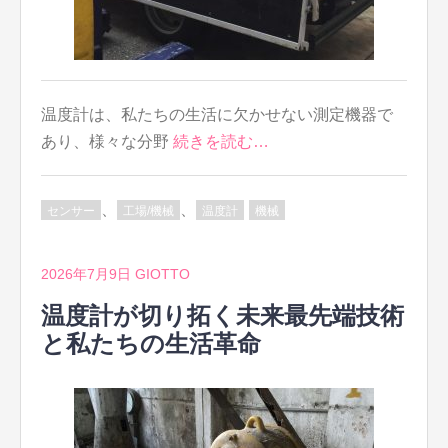
温度計は、私たちの生活に欠かせない測定機器で
あり、様々な分野
続きを読む…
、
、
センサー
工場/機械
温度計
機械
2026年7月9日
GIOTTO
温度計が切り拓く未来最先端技術
と私たちの生活革命