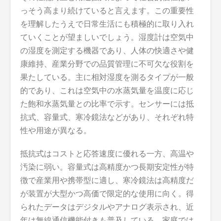
っそう高まり続けていると言えます。この重要性
を理解したうえで日常生活にも積極的に取り入れ
ていくことが望ましいでしょう。湿度計は空気中
の湿度を測定する機器であり、人体の快適さや健
康維持、産業分野での品質管理に不可欠な役割を
果たしている。主に相対湿度を測るタイプが一般
的であり、これは空気中の水蒸気量を温度に応じ
た飽和水蒸気量との比率で示す。センサーには抵
抗式、容量式、寒冷鏡法などがあり、それぞれ特
性や用途が異なる。
抵抗式はコストと応答速度に優れる一方、高温や
汚染に弱い。容量式は高精度かつ長期安定性が特
徴で産業用や携帯型に適し、寒冷鏡法は高精度だ
が装置が大型かつ高価で限定的な使用に向く。得
られたデータはデジタルやアナログ表示され、近
年は無線通信機能付きも普及している。家庭では