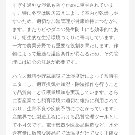
すぎず過剰な湿気も防ぐために重宝されていま
す。特に冬季は暖房器具によって室内が乾燥しや
すいため、適切な加湿管理が健康維持につながり
ます。またカビやダニの発生防止にも効果的であ
り、衛生的な生活環境づくりに寄与しています。
一方で農業分野でも重要な役割を果たします。作
物によって最適な湿度条件が異なるため、その管
理には細心の注意が必要です。
ハウス栽培や貯蔵施設では湿度計によって常時モ
ニターし、適宜換気や加湿・除湿操作を行うこと
で品質向上と収穫量増加を実現しています。さら
に畜産業でも飼育環境の適切な維持に利用されて
おり、生育不良や疾病予防につながっています。
産業界では製造工程における品質管理ツールとし
て不可欠です。電子機器や医薬品製造など、水分
含有量に敏感な製品群では温度だけでなく正確な