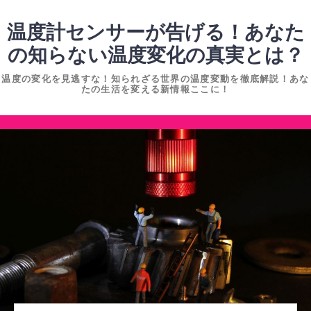
コ
ン
温度計センサーが告げる！あなた
テ
の知らない温度変化の真実とは？
ン
温度の変化を見逃すな！知られざる世界の温度変動を徹底解説！あな
ツ
たの生活を変える新情報ここに！
へ
ス
コ
キ
ン
ッ
テ
プ
ン
ツ
へ
ス
キ
ッ
プ