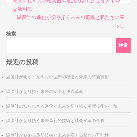
投
未来を変える秘密兵器湿度計の驚異的進化と多彩
稿
な活用法
ナ
温度計の進化が切り拓く未来の驚異と私たちの暮
ビ
らし
ゲ
検索
ー
シ
検索
ョ
ン
最近の投稿
温度計が明かす見えない世界の秘密と未来の革新技術
温度計が切り拓く未来の安全と快適革命
温度計の知られざる進化と未来を切り拓く革新技術の全貌
温度計が切り拓く未来革新的技術と社会変革の全貌
温度計が秘める最新技術と未来を変える驚きの可能性