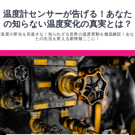
コ
ン
温度計センサーが告げる！あなた
テ
の知らない温度変化の真実とは？
ン
温度の変化を見逃すな！知られざる世界の温度変動を徹底解説！あな
ツ
たの生活を変える新情報ここに！
へ
ス
コ
キ
ン
ッ
テ
プ
ン
ツ
へ
ス
キ
ッ
プ